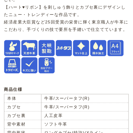
【ハート♥リボン】を刺しゅう飾りとカブセ裏にデザインし
たニュー・トレンディーな作品です。
経済産業大臣賞など25回受賞の栄誉に輝く東京職人が牛革に
こだわり、手づくりの技で要所を手縫いで仕立てています。
商品仕様
本体
牛革/スーパータフ(R)
カブセ
牛革/スーパータフ(R)
カブセ裏
人工皮革
背中素材
ソフト牛革
背中形状
ロングカブセ(特許)/Xライン